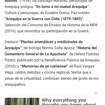
ilustres”
(1938), de Santiago Martínez, personajes de
Arequipa antigua;
“En torno a mi ciudad Arequipa”.
Cultura y personajes, de Eusebio Quiroz Paz soldán;
“Arequipa en la Guerra con Chile (1879-1883)”
.
Selección del Concurso de Ensayo de Historia de la MPA
(2016), que reivindica su participación en la Guerra.
Destacó
“Plantas aromáticas y medicinales de
Arequipa”,
de bióloga Norma Solta Apaza;
“Historia del
Cementerio General de La Apacheta”
, de Helard Fuentes
Pastor, publicado por la Beneficencia Pública de Arequipa
(2016); y
“Memorias de un comensal”
de Raúl Vargas
Vega, caldos, bebidas y cocina regional, textos que a
pesar de la virtualidad, continúan siendo del gusto de los
arequipeños.