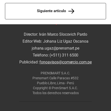
Siguiente artículo
Director: Iván Marco Slocovich Pardo
Editor Web: Johana Liz Ugaz Oscanoa
johana.ugaz@prensmart.pe
Teléfono: (+511) 311 6500
Publicidad:
fonoavisos@comercio.com.pe
PRENSMART S.A.C.
Prensmart Calle Paracas #532
Pueblo Libre, Lima - Perú
Copyright © PrenSmart S.A.C.
Todos los derechos reservados