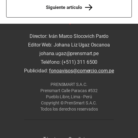
Siguiente artículo
Director: Iván Marco Slocovich Pardo
Editor Web: Johana Liz Ugaz Oscanoa
johana.ugaz@prensmart.pe
Teléfono: (+511) 311 6500
Publicidad:
fonoavisos@comercio.com.pe
PRENSMART S.A.C.
Prensmart Calle Paracas #532
Pueblo Libre, Lima - Perú
Copyright © PrenSmart S.A.C.
Todos los derechos reservados