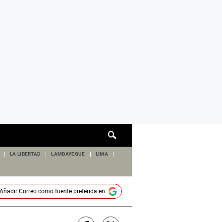
Cuadro
de
búsqueda
LA LIBERTAD
LAMBAYEQUE
LIMA
Añadir
Correo
como fuente preferida en