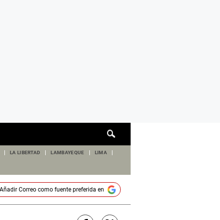
Cuadro
de
búsqueda
LA LIBERTAD
LAMBAYEQUE
LIMA
Añadir
Correo
como fuente preferida en