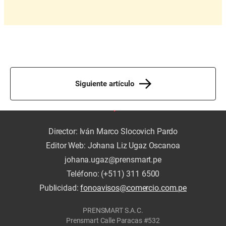
Siguiente artículo
Director: Iván Marco Slocovich Pardo
Editor Web: Johana Liz Ugaz Oscanoa
johana.ugaz@prensmart.pe
Teléfono: (+511) 311 6500
Publicidad:
fonoavisos@comercio.com.pe
PRENSMART S.A.C.
Prensmart Calle Paracas #532