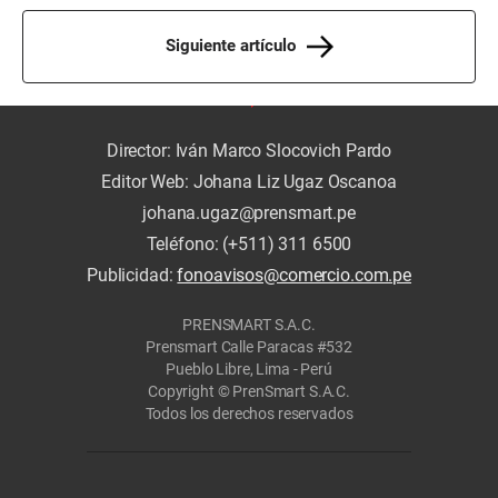
Siguiente artículo
Director: Iván Marco Slocovich Pardo
Editor Web: Johana Liz Ugaz Oscanoa
johana.ugaz@prensmart.pe
Teléfono: (+511) 311 6500
Publicidad:
fonoavisos@comercio.com.pe
PRENSMART S.A.C.
Prensmart Calle Paracas #532
Pueblo Libre, Lima - Perú
Copyright © PrenSmart S.A.C.
Todos los derechos reservados