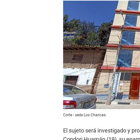
Corte - sede Los Chancas.
El sujeto será investigado y pr
Condori Huamán (19), su enam