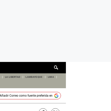
Cuadro
de
búsqueda
LA LIBERTAD
LAMBAYEQUE
LIMA
Añadir
Correo
como fuente preferida en