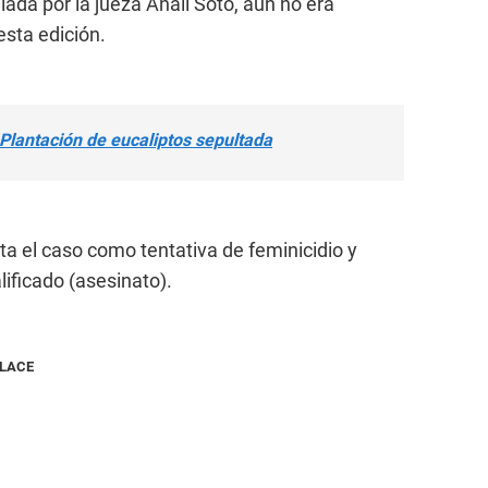
lada por la jueza Analí Soto, aún no era
esta edición.
Plantación de eucaliptos sepultada
nta el caso como tentativa de feminicidio y
ificado (asesinato).
NLACE