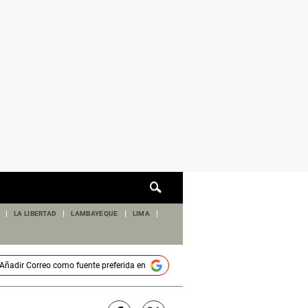
Cuadro
de
búsqueda
LA LIBERTAD
LAMBAYEQUE
LIMA
Añadir
Correo
como fuente preferida en