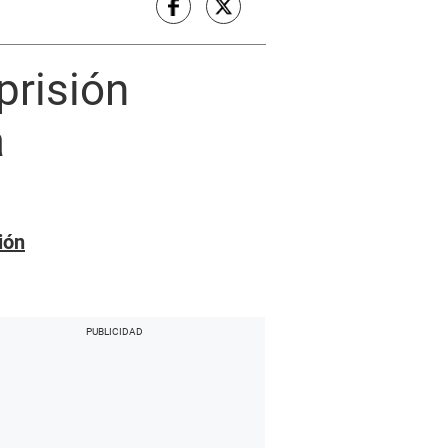
prisión
a
ión