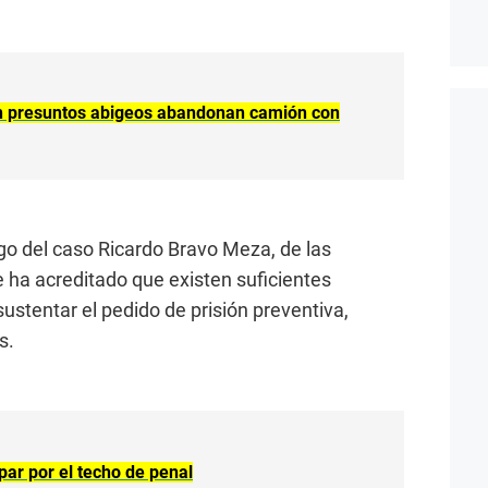
n presuntos abigeos abandonan camión con
argo del caso Ricardo Bravo Meza, de las
e ha acreditado que existen suficientes
ustentar el pedido de prisión preventiva,
s.
par por el techo de penal