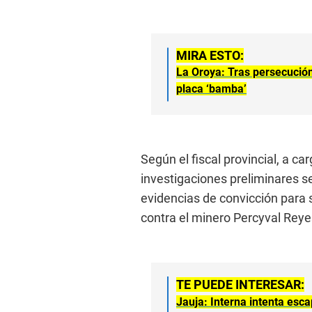
MIRA ESTO:
La Oroya: Tras persecució
placa ‘bamba’
Según el fiscal provincial, a c
investigaciones preliminares s
evidencias de convicción para s
contra el minero Percyval Reye
TE PUEDE INTERESAR:
Jauja: Interna intenta esca