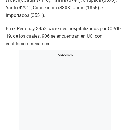
(16938), Jauja (7110), Tarma (6744), Chupaca (6570),
Yauli (4291), Concepción (3308) Junín (1865) e
importados (3551).
En el Perú hay 3953 pacientes hospitalizados por COVID-
19, de los cuales, 906 se encuentran en UCI con
ventilación mecánica.