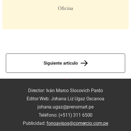
Siguiente artículo
Director: Iván Marco Slocovich Pardo
Editor Web: Johana Liz Ugaz Oscanoa
johana.ugaz@prensmart.pe
Teléfono: (+511) 311 6500
Publicidad:
fonoavisos@comercio.com.pe