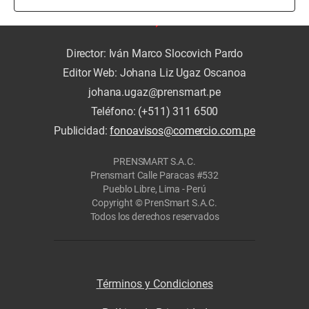
Director: Iván Marco Slocovich Pardo
Editor Web: Johana Liz Ugaz Oscanoa
johana.ugaz@prensmart.pe
Teléfono: (+511) 311 6500
Publicidad:
fonoavisos@comercio.com.pe
PRENSMART S.A.C.
Prensmart Calle Paracas #532
Pueblo Libre, Lima - Perú
Copyright © PrenSmart S.A.C.
Todos los derechos reservados
Términos y Condiciones