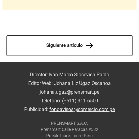
Siguiente artículo
Director: Iván Marco Slocovich Pardo
Editor Web: Johana Liz Ugaz Oscanoa
johana.ugaz@prensmart.pe
Teléfono: (+511) 311 6500
Publicidad:
fonoavisos@comercio.com.pe
PRENSMART S.A.C.
Prensmart Calle Paracas #532
Pueblo Libre, Lima - Perú