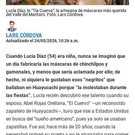
Lucía Díaz, la “Tía Cuerva”, la artesana de máscaras más querida
del Valle del Mantaro. Foto: Lars Córdova.
LARS CÓRDOVA
Actualizado el 24/05/2026, 10:26 a.m.
Cuando Lucía Díaz (54) era niña, nunca se imaginó que
un día fabricaría las máscaras de chinchilpos y
gamonales, y menos que sería aclamada por ello; de
hecho, ni siquiera le gustaban esos “negritos” que
bailaban en Huayucachi porque “la molestaban durante
las fiestas”.
Lucía recién descubrió ese talento cuando su
esposo, Abel Rojas Orellana, “El Cuervo” —un reconocido
zapatero de Huayucachi—, tuvo que irse a Estados Unidos
en busca del “sueño americano”, pues ya solo se usaban
zapatillas. Fue así, hace más de 20 años, cuando la
necesidad golpeó su puerta y no le alcanzaba para comer,