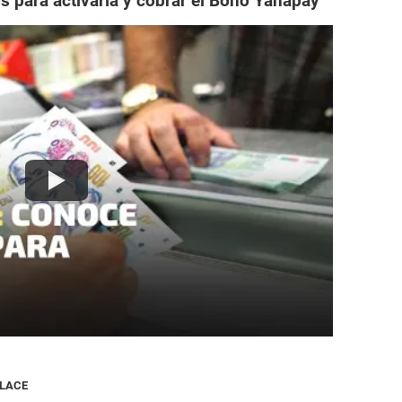
s para activarla y cobrar el Bono Yanapay
NLACE