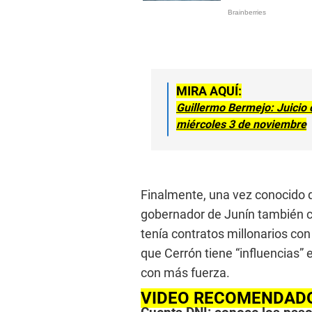
MIRA AQUÍ:
Guillermo Bermejo: Juicio c
miércoles 3 de noviembre
Finalmente, una vez conocido q
gobernador de Junín también cu
tenía contratos millonarios con
que Cerrón tiene “influencias” 
con más fuerza.
VIDEO RECOMENDAD