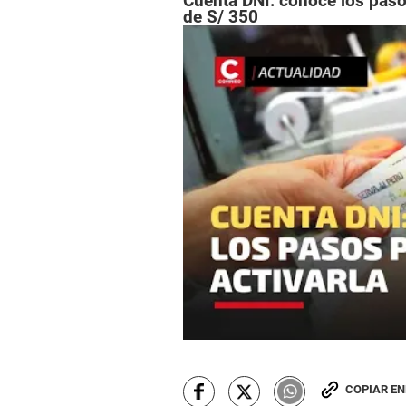
Cuenta DNI: conoce los paso
de S/ 350
COPIAR E