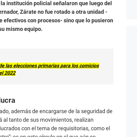
 la institución policial señalaron que luego del
rnador, Zárate no fue rotado a otra unidad -
 efectivos con procesos- sino que lo pusieron
 su mismo equipo.
e las elecciones primarias para los comicios
el 2022
lucra
tado, además de encargarse de la seguridad de
á al tanto de sus movimientos, realizan
lucrados con el tema de requisitorias, como el
ro”; es en este círculo en el que aún se