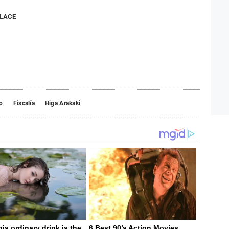
NLACE
o
Fiscalía
Higa Arakaki