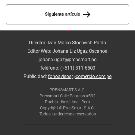
Siguiente artículo
Director: Iván Marco Slocovich Pardo
Editor Web: Johana Liz Ugaz Oscanoa
johana.ugaz@prensmart.pe
Teléfono: (+511) 311 6500
Publicidad:
fonoavisos@comercio.com.pe
PRENSMART S.A.C.
Prensmart Calle Paracas #532
Pueblo Libre, Lima - Perú
Copyright © PrenSmart S.A.C.
Todos los derechos reservados