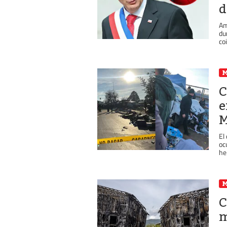
d
Am
du
co
C
e
M
El
oc
her
C
m