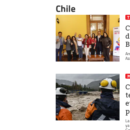
Chile
C
d
B
Ar
Az
C
t
e
p
La
ya
Go