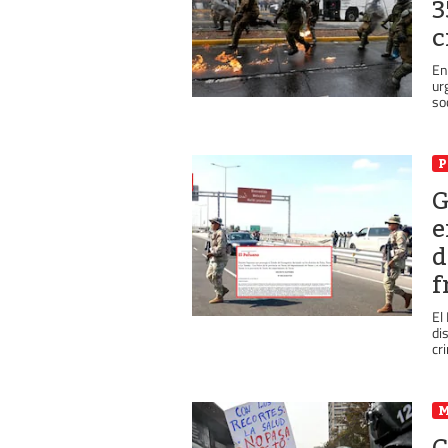
3
c
En
ur
so
P
G
e
d
f
El
di
cri
C