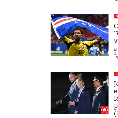
D
C
‘
v
El
de
afi
P
J
e
l
p
(