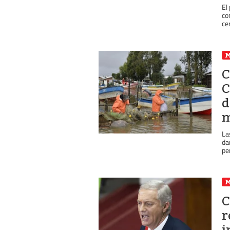
El
co
ce
C
C
d
m
La
da
pe
C
r
i