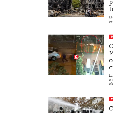
p
t
El
pe
C
M
c
c
La
em
ef
C