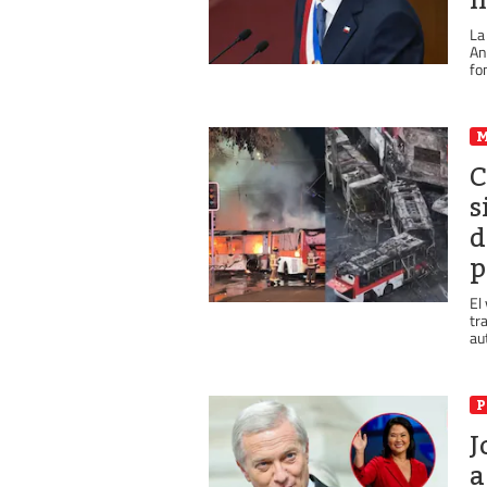
La
An
fo
C
s
d
p
El
tr
au
P
J
a