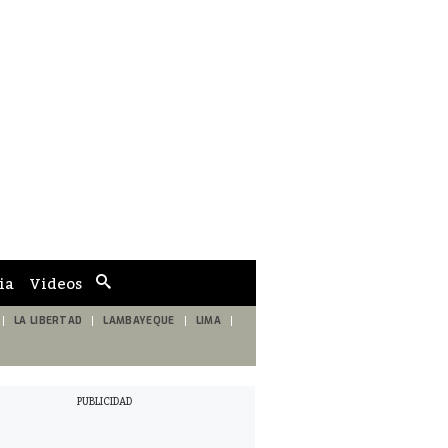
ia
Videos
Cuadro
de
búsqueda
LA LIBERTAD
LAMBAYEQUE
LIMA