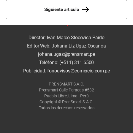
Siguiente artículo
Director: Iván Marco Slocovich Pardo
Editor Web: Johana Liz Ugaz Oscanoa
johana.ugaz@prensmart.pe
Teléfono: (+511) 311 6500
Publicidad:
fonoavisos@comercio.com.pe
PRENSMART S.A.C.
Prensmart Calle Paracas #532
Pueblo Libre, Lima - Perú
Copyright © PrenSmart S.A.C.
Todos los derechos reservados