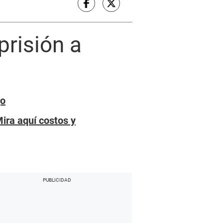
risión a
go
ra aquí costos y