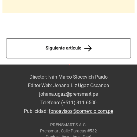
Siguiente artículo
Director: Iván Marco Slocovich Pardo
Editor Web: Johana Liz Ugaz Oscanoa
johana.ugaz@prensmart.pe
Teléfono: (+511) 311 6500
Publicidad:
fonoavisos@comercio.com.pe
PRENSMART S.A.C.
Prensmart Calle Paracas #532