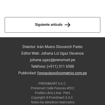
Siguiente artículo
Director: Iván Marco Slocovich Pardo
Editor Web: Johana Liz Ugaz Oscanoa
johana.ugaz@prensmart.pe
Teléfono: (+511) 311 6500
Publicidad:
fonoavisos@comercio.com.pe
PRENSMART S.A.C.
Prensmart Calle Paracas #532
Pueblo Libre, Lima - Perú
Copyright © PrenSmart S.A.C.
Todos los derechos reservados