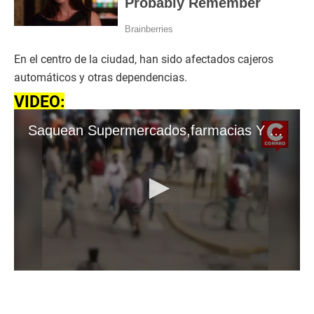
En el centro de la ciudad, han sido afectados cajeros
automáticos y otras dependencias.
VIDEO:
Saquean Supermercados,farmacias Y Financieras
0
s
e
c