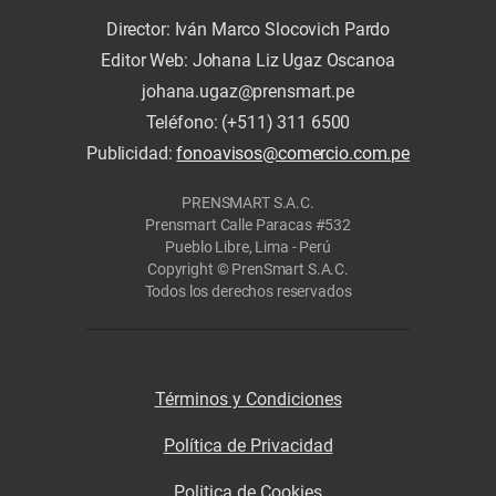
Director: Iván Marco Slocovich Pardo
Editor Web: Johana Liz Ugaz Oscanoa
johana.ugaz@prensmart.pe
Teléfono: (+511) 311 6500
Publicidad:
fonoavisos@comercio.com.pe
PRENSMART S.A.C.
Prensmart Calle Paracas #532
Pueblo Libre, Lima - Perú
Copyright © PrenSmart S.A.C.
Todos los derechos reservados
Términos y Condiciones
Política de Privacidad
Politica de Cookies