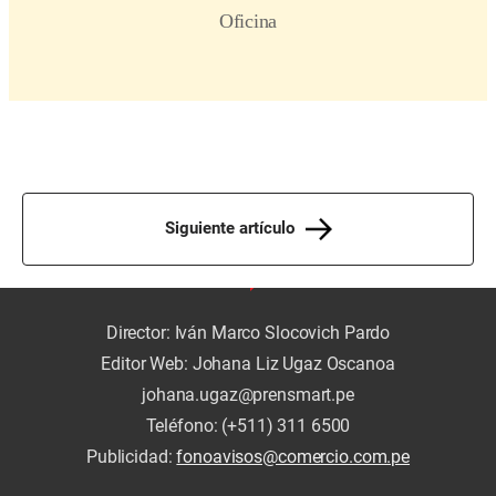
Siguiente artículo
Director: Iván Marco Slocovich Pardo
Editor Web: Johana Liz Ugaz Oscanoa
johana.ugaz@prensmart.pe
Teléfono: (+511) 311 6500
Publicidad:
fonoavisos@comercio.com.pe