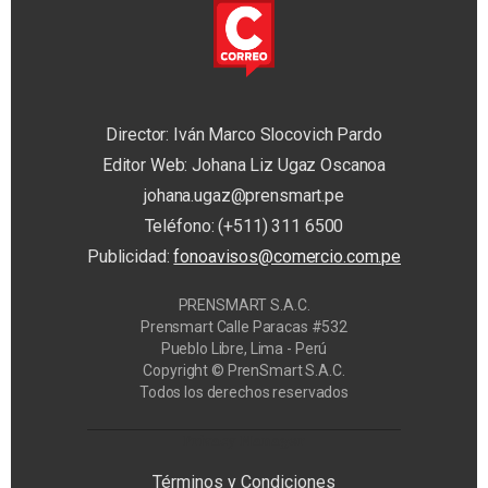
Director: Iván Marco Slocovich Pardo
Editor Web: Johana Liz Ugaz Oscanoa
johana.ugaz@prensmart.pe
Teléfono: (+511) 311 6500
Publicidad:
fonoavisos@comercio.com.pe
PRENSMART S.A.C.
Prensmart Calle Paracas #532
Pueblo Libre, Lima - Perú
Copyright © PrenSmart S.A.C.
Todos los derechos reservados
Privacy Manager
Términos y Condiciones