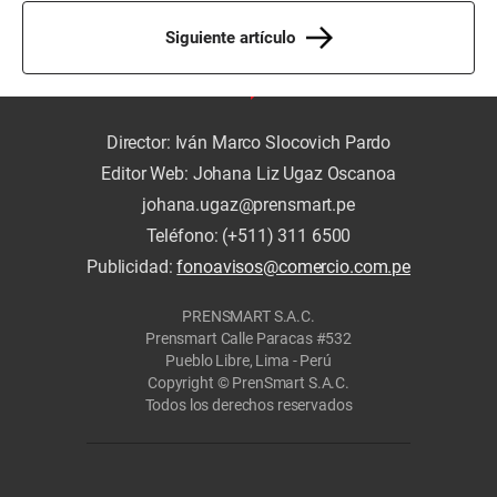
Siguiente artículo
Director: Iván Marco Slocovich Pardo
Editor Web: Johana Liz Ugaz Oscanoa
johana.ugaz@prensmart.pe
Teléfono: (+511) 311 6500
Publicidad:
fonoavisos@comercio.com.pe
PRENSMART S.A.C.
Prensmart Calle Paracas #532
Pueblo Libre, Lima - Perú
Copyright © PrenSmart S.A.C.
Todos los derechos reservados