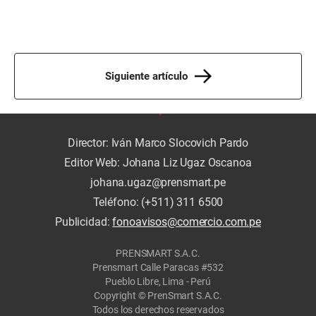
Siguiente artículo
Director: Iván Marco Slocovich Pardo
Editor Web: Johana Liz Ugaz Oscanoa
johana.ugaz@prensmart.pe
Teléfono: (+511) 311 6500
Publicidad:
fonoavisos@comercio.com.pe
PRENSMART S.A.C.
Prensmart Calle Paracas #532
Pueblo Libre, Lima - Perú
Copyright © PrenSmart S.A.C.
Todos los derechos reservados