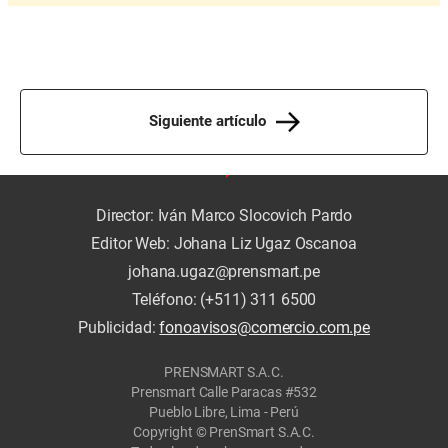
Siguiente artículo
Director: Iván Marco Slocovich Pardo
Editor Web: Johana Liz Ugaz Oscanoa
johana.ugaz@prensmart.pe
Teléfono: (+511) 311 6500
Publicidad:
fonoavisos@comercio.com.pe
PRENSMART S.A.C.
Prensmart Calle Paracas #532
Pueblo Libre, Lima - Perú
Copyright © PrenSmart S.A.C.