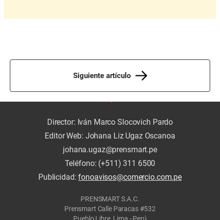
Siguiente artículo
Director: Iván Marco Slocovich Pardo
Editor Web: Johana Liz Ugaz Oscanoa
johana.ugaz@prensmart.pe
Teléfono: (+511) 311 6500
Publicidad:
fonoavisos@comercio.com.pe
PRENSMART S.A.C.
Prensmart Calle Paracas #532
Pueblo Libre, Lima - Perú