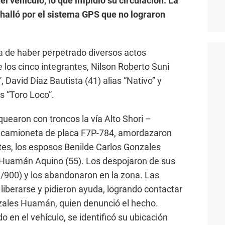
 vehículo, lo que impidió su circulación. La
 halló por el sistema GPS que no lograron
 de haber perpetrado diversos actos
e los cinco integrantes, Nilson Roberto Suni
 David Díaz Bautista (41) alias “Nativo” y
as “Toro Loco”.
uearon con troncos la vía Alto Shori –
a camioneta de placa F7P-784, amordazaron
ntes, los esposos Benilde Carlos Gonzales
 Huamán Aquino (55). Los despojaron de sus
S/900) y los abandonaron en la zona. Las
liberarse y pidieron ayuda, logrando contactar
nzales Huamán, quien denunció el hecho.
o en el vehículo, se identificó su ubicación