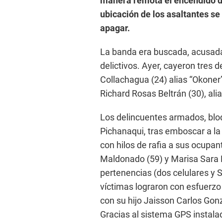
manera remota el encendido del
ubicación de los asaltantes se
apagar.
La banda era buscada, acusada
delictivos. Ayer, cayeron tres d
Collachagua (24) alias “Okoner”,
Richard Rosas Beltrán (30), ali
Los delincuentes armados, bloq
Pichanaqui, tras emboscar a l
con hilos de rafia a sus ocupa
Maldonado (59) y Marisa Sara
pertenencias (dos celulares y 
víctimas lograron con esfuerzo 
con su hijo Jaisson Carlos Go
Gracias al sistema GPS instalad