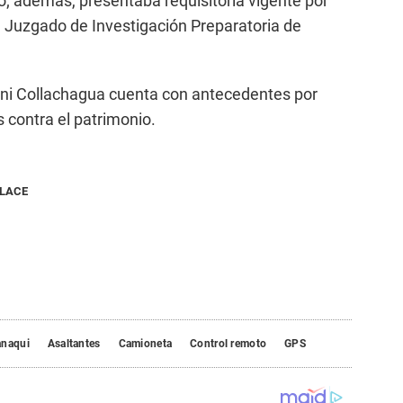
to; además, presentaba requisitoria vigente por
el Juzgado de Investigación Preparatoria de
Suni Collachagua cuenta con antecedentes por
s contra el patrimonio.
NLACE
anaqui
Asaltantes
Camioneta
Control remoto
GPS