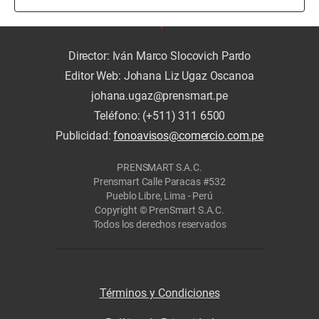
Director: Iván Marco Slocovich Pardo
Editor Web: Johana Liz Ugaz Oscanoa
johana.ugaz@prensmart.pe
Teléfono: (+511) 311 6500
Publicidad:
fonoavisos@comercio.com.pe
PRENSMART S.A.C.
Prensmart Calle Paracas #532
Pueblo Libre, Lima - Perú
Copyright © PrenSmart S.A.C.
Todos los derechos reservados
Términos y Condiciones