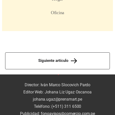
Siguiente artículo
Director: Iván Marco Slocovich Pardo
Editor Web: Johana Liz Ugaz Oscanoa
johana.ugaz@prensmart.pe
Teléfono: (+511) 311 6500
Publicidad:
fonoavisos@comercio.com.pe