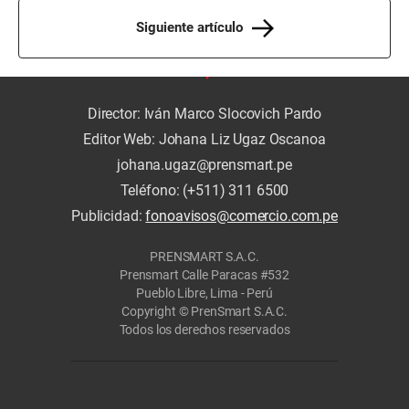
Siguiente artículo
Director: Iván Marco Slocovich Pardo
Editor Web: Johana Liz Ugaz Oscanoa
johana.ugaz@prensmart.pe
Teléfono: (+511) 311 6500
Publicidad:
fonoavisos@comercio.com.pe
PRENSMART S.A.C.
Prensmart Calle Paracas #532
Pueblo Libre, Lima - Perú
Copyright © PrenSmart S.A.C.
Todos los derechos reservados