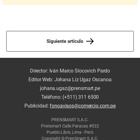
Siguiente artículo
Director: Iván Marco Slocovich Pardo
Editor Web: Johana Liz Ugaz Oscanoa
johana.ugaz@prensmart.pe
Teléfono: (+511) 311 6500
Publicidad:
fonoavisos@comercio.com.pe
PRENSMART S.A.C.
Prensmart Calle Paracas #532
Pueblo Libre, Lima - Perú
Copyright © PrenSmart S.A.C.