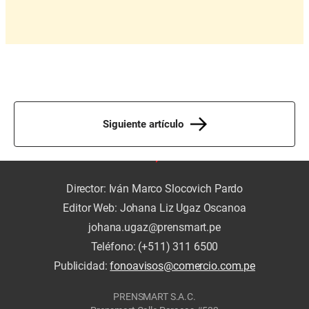
Siguiente artículo
Director: Iván Marco Slocovich Pardo
Editor Web: Johana Liz Ugaz Oscanoa
johana.ugaz@prensmart.pe
Teléfono: (+511) 311 6500
Publicidad:
fonoavisos@comercio.com.pe
PRENSMART S.A.C.