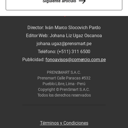
Siguiente artículo
Director: Iván Marco Slocovich Pardo
Editor Web: Johana Liz Ugaz Oscanoa
johana.ugaz@prensmart.pe
Teléfono: (+511) 311 6500
Publicidad:
fonoavisos@comercio.com.pe
PRENSMART S.A.C.
Prensmart Calle Paracas #532
Pueblo Libre, Lima - Perú
Copyright © PrenSmart S.A.C.
Todos los derechos reservados
Términos y Condiciones