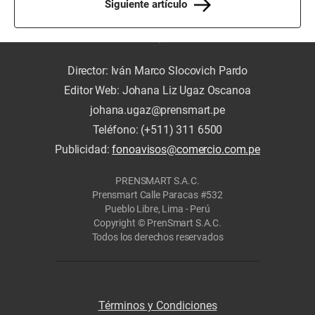
Siguiente artículo
Director: Iván Marco Slocovich Pardo
Editor Web: Johana Liz Ugaz Oscanoa
johana.ugaz@prensmart.pe
Teléfono: (+511) 311 6500
Publicidad:
fonoavisos@comercio.com.pe
PRENSMART S.A.C.
Prensmart Calle Paracas #532
Pueblo Libre, Lima - Perú
Copyright © PrenSmart S.A.C.
Todos los derechos reservados
Términos y Condiciones