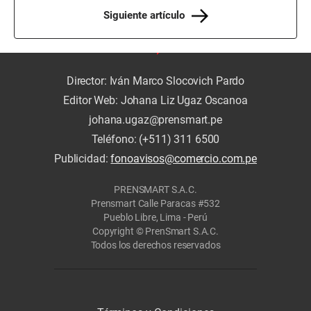
Siguiente artículo
Director: Iván Marco Slocovich Pardo
Editor Web: Johana Liz Ugaz Oscanoa
johana.ugaz@prensmart.pe
Teléfono: (+511) 311 6500
Publicidad:
fonoavisos@comercio.com.pe
PRENSMART S.A.C.
Prensmart Calle Paracas #532
Pueblo Libre, Lima - Perú
Copyright © PrenSmart S.A.C.
Todos los derechos reservados