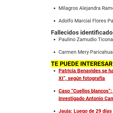
Milagros Alejandra Ramo
Adolfo Marcial Flores Pa
Fallecidos identificad
Paulino Zamudio Ticona
Carmen Mery Paricahua 
TE PUEDE INTERESAR
Patricia Benavides se ha
XI”, según fotografía
Caso “Cuellos blancos”:
investigado Antonio Ca
Jauja: Luego de 29 días