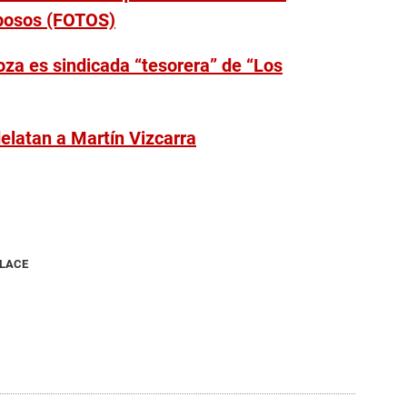
posos (FOTOS)
za es sindicada “tesorera” de “Los
delatan a Martín Vizcarra
NLACE