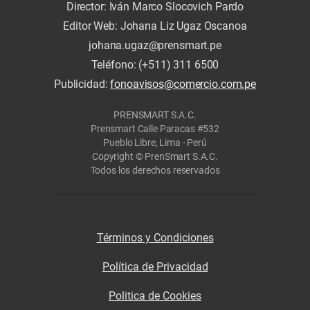
Director: Iván Marco Slocovich Pardo
Editor Web: Johana Liz Ugaz Oscanoa
johana.ugaz@prensmart.pe
Teléfono: (+511) 311 6500
Publicidad:
fonoavisos@comercio.com.pe
PRENSMART S.A.C.
Prensmart Calle Paracas #532
Pueblo Libre, Lima - Perú
Copyright © PrenSmart S.A.C.
Todos los derechos reservados
Términos y Condiciones
Política de Privacidad
Politica de Cookies