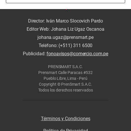
Director: Iván Marco Slocovich Pardo
Editor Web: Johana Liz Ugaz Oscanoa
johana.ugaz@prensmart.pe
Teléfono: (+511) 311 6500
Publicidad:
fonoavisos@comercio.com.pe
PRENSMART S.A.C.
Prensmart Calle Paracas #532
Pueblo Libre, Lima - Perú
Copyright © PrenSmart S.A.C.
Todos los derechos reservados
Términos y Condiciones
Política de Privacidad