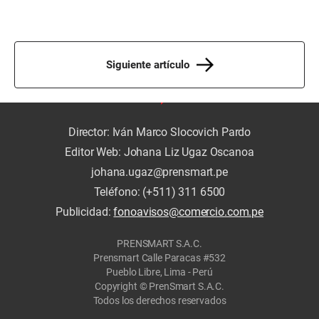
Siguiente artículo
Director: Iván Marco Slocovich Pardo
Editor Web: Johana Liz Ugaz Oscanoa
johana.ugaz@prensmart.pe
Teléfono: (+511) 311 6500
Publicidad:
fonoavisos@comercio.com.pe
PRENSMART S.A.C.
Prensmart Calle Paracas #532
Pueblo Libre, Lima - Perú
Copyright © PrenSmart S.A.C.
Todos los derechos reservados