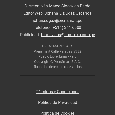
Director: Iván Marco Slocovich Pardo
Editor Web: Johana Liz Ugaz Oscanoa
johana.ugaz@prensmart.pe
Teléfono: (+511) 311 6500
Publicidad:
fonoavisos@comercio.com.pe
PRENSMART S.A.C.
Prensmart Calle Paracas #532
Pueblo Libre, Lima - Perú
Copyright © PrenSmart S.A.C.
Todos los derechos reservados
Términos y Condiciones
Política de Privacidad
Politica de Cookies