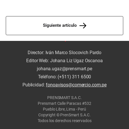
Siguiente artículo
Director: Iván Marco Slocovich Pardo
Editor Web: Johana Liz Ugaz Oscanoa
johana.ugaz@prensmart.pe
Teléfono: (+511) 311 6500
Publicidad:
fonoavisos@comercio.com.pe
PRENSMART S.A.C.
Prensmart Calle Paracas #532
Pueblo Libre, Lima - Perú
Copyright © PrenSmart S.A.C.
Todos los derechos reservados