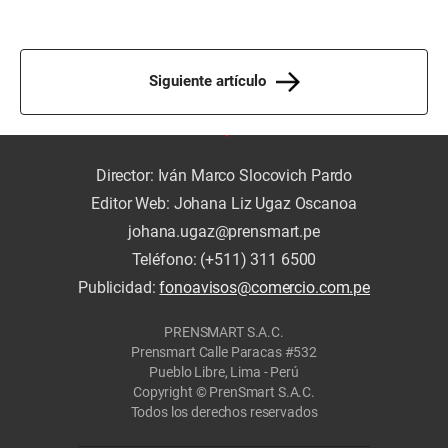
Siguiente artículo
Director: Iván Marco Slocovich Pardo
Editor Web: Johana Liz Ugaz Oscanoa
johana.ugaz@prensmart.pe
Teléfono: (+511) 311 6500
Publicidad:
fonoavisos@comercio.com.pe
PRENSMART S.A.C.
Prensmart Calle Paracas #532
Pueblo Libre, Lima - Perú
Copyright © PrenSmart S.A.C.
Todos los derechos reservados