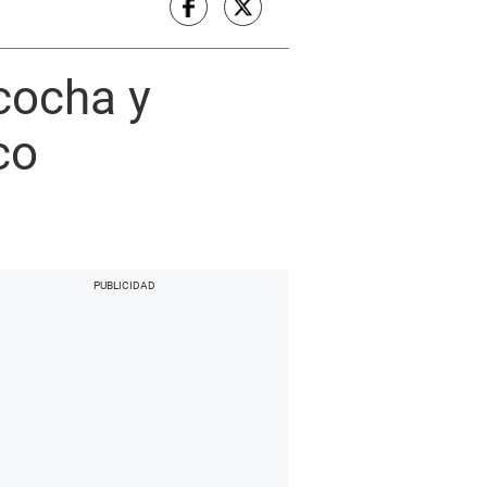
cocha y
co