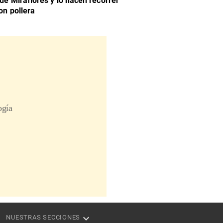
 de Miraflores y lo hacen recorrer
on pollera
NUESTRAS SECCIONES