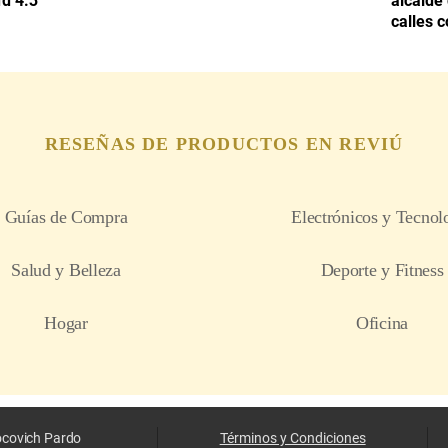
d 4.3
alcalde
calles c
locovich Pardo
Términos y Condiciones