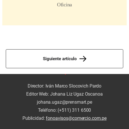
Siguiente artículo
Director: Iván Marco Slocovich Pardo
Editor Web: Johana Liz Ugaz Oscanoa
johana.ugaz@prensmart.pe
Teléfono: (+511) 311 6500
Publicidad:
fonoavisos@comercio.com.pe