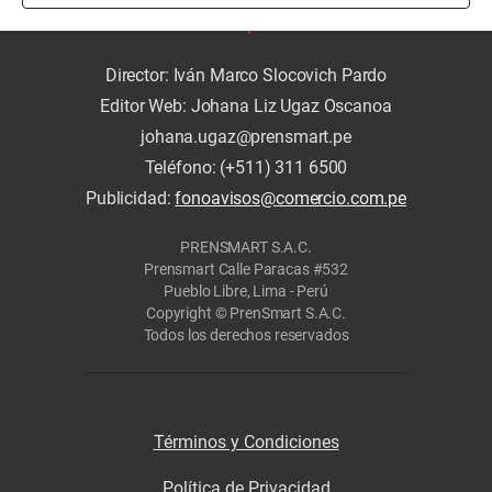
Director: Iván Marco Slocovich Pardo
Editor Web: Johana Liz Ugaz Oscanoa
johana.ugaz@prensmart.pe
Teléfono: (+511) 311 6500
Publicidad:
fonoavisos@comercio.com.pe
PRENSMART S.A.C.
Prensmart Calle Paracas #532
Pueblo Libre, Lima - Perú
Copyright © PrenSmart S.A.C.
Todos los derechos reservados
Términos y Condiciones
Política de Privacidad