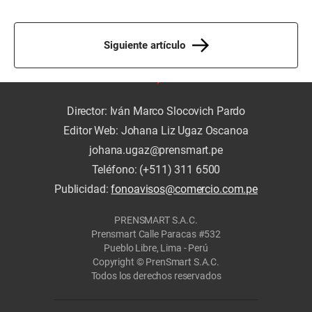
Siguiente artículo
Director: Iván Marco Slocovich Pardo
Editor Web: Johana Liz Ugaz Oscanoa
johana.ugaz@prensmart.pe
Teléfono: (+511) 311 6500
Publicidad:
fonoavisos@comercio.com.pe
PRENSMART S.A.C.
Prensmart Calle Paracas #532
Pueblo Libre, Lima - Perú
Copyright © PrenSmart S.A.C.
Todos los derechos reservados