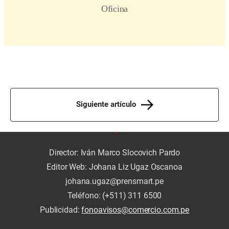
Siguiente artículo
Director: Iván Marco Slocovich Pardo
Editor Web: Johana Liz Ugaz Oscanoa
johana.ugaz@prensmart.pe
Teléfono: (+511) 311 6500
Publicidad:
fonoavisos@comercio.com.pe