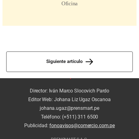
Siguiente artículo
Director: Iván Marco Slocovich Pardo
Editor Web: Johana Liz Ugaz Oscanoa
johana.ugaz@prensmart.pe
Teléfono: (+511) 311 6500
Publicidad:
fonoavisos@comercio.com.pe